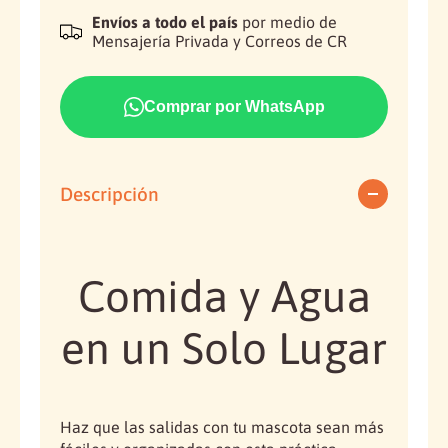
a
p
Envíos a todo el país
por medio de
r
a
Mensajería Privada y Correos de CR
a
r
B
a
o
B
Comprar por WhatsApp
t
o
e
t
l
e
l
l
Descripción
a
l
2
a
e
2
n
e
Comida y Agua
1
n
-
1
D
-
en un Solo Lugar
u
D
a
u
l
a
U
l
Haz que las salidas con tu mascota sean más
s
U