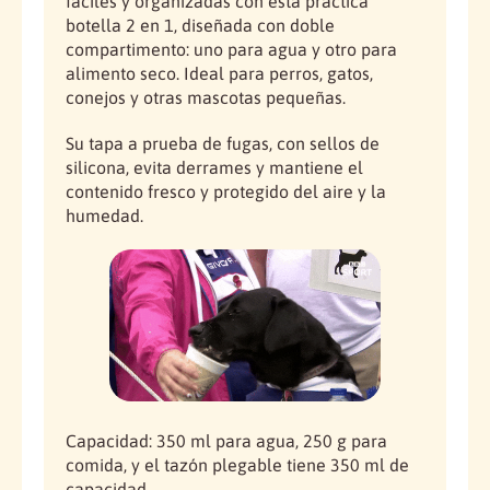
fáciles y organizadas con esta práctica
e
s
botella 2 en 1, diseñada con doble
P
e
compartimento: uno para agua y otro para
e
P
alimento seco. Ideal para perros, gatos,
t
e
conejos y otras mascotas pequeñas.
B
t
o
B
Su tapa a prueba de fugas, con sellos de
t
o
silicona, evita derrames y mantiene el
t
t
contenido fresco y protegido del aire y la
l
t
humedad.
e
l
e
Capacidad: 350 ml para agua, 250 g para
comida, y el tazón plegable tiene 350 ml de
capacidad.