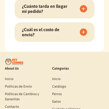
¿Cuánto tarda en llegar
mi pedido?
Los tiempos de entrega aproximados
son:
¿Cuál es el costo de
•GAM: 1 a 2 días hábiles.
envío?
•Fuera del GAM: 2 a 4 días hábiles.
•GAM: ¢2,000.
•Fuera del GAM:: ¢3,000 Según tarifas
de Correos de Costa Rica o
mensajería autorizada (se calcula
automáticamente al finalizar tu
About Us
Categorías
compra).
Inicio
Inicio
Políticas de Envío
Catálogo
Políticas de Cambios y
Perros
Garantías
Gatos
Contacto