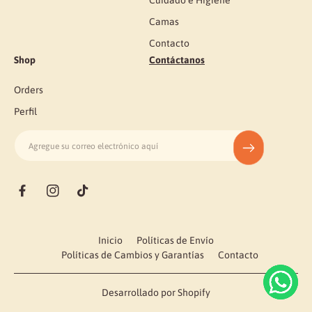
Cuidado e Higiene
Camas
Contacto
Shop
Contáctanos
Orders
Perfil
Agregue su correo electrónico aquí
M
F
I
t
é
a
n
i
t
c
s
k
o
Inicio
Políticas de Envío
e
t
t
d
Políticas de Cambios y Garantías
Contacto
b
a
o
o
o
g
k
s
o
r
d
Desarrollado por Shopify
k
a
e