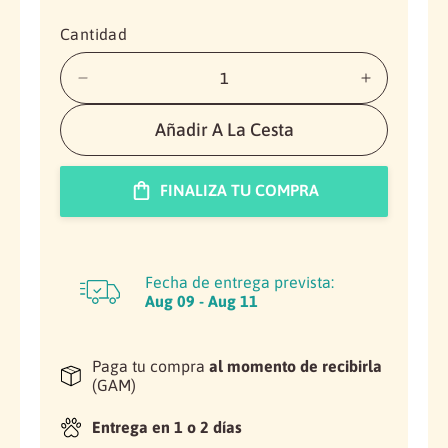
i
a
a
l
l
o
Cantidad
h
a
D
a
i
u
b
s
m
Añadir A La Cesta
i
m
e
t
i
n
FINALIZA TU COMPRA
n
t
u
u
a
a
i
r
l
r
l
c
a
Fecha de entrega prevista:
a
c
Aug 09 - Aug 11
n
a
t
n
i
t
Paga tu compra
al momento de recibirla
d
i
(GAM)
a
d
d
a
Entrega en 1 o 2 días
p
d